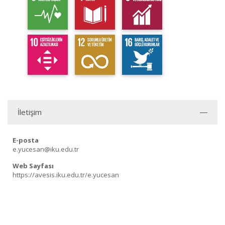
İletişim
E-posta
e.yucesan@iku.edu.tr
Web Sayfası
https://avesis.iku.edu.tr/e.yucesan