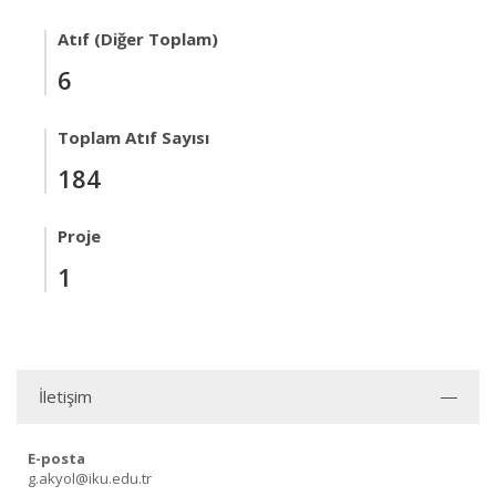
Atıf (Diğer Toplam)
6
Toplam Atıf Sayısı
184
Proje
1
İletişim
E-posta
g.akyol@iku.edu.tr