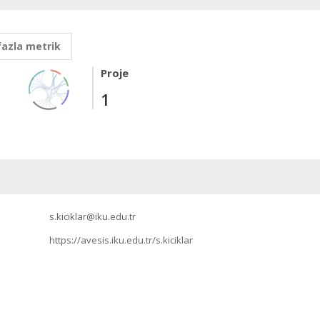
fazla metrik
Proje
1
s.kiciklar@iku.edu.tr
https://avesis.iku.edu.tr/s.kiciklar