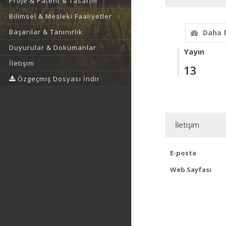
Proje & Patent & Tasarım
Bilimsel & Mesleki Faaliyetler
Başarılar & Tanınırlık
Daha 
Duyurular & Dokümanlar
Yayın
İletişim
13
Özgeçmiş Dosyası İndir
İletişim
E-posta
Web Sayfası