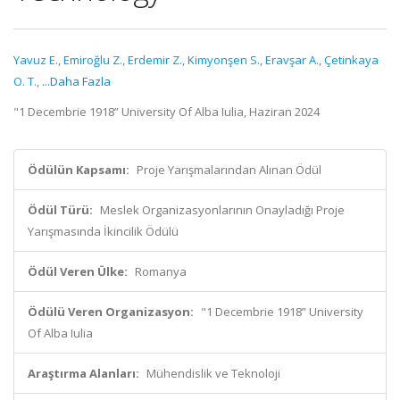
Yavuz E.
,
Emiroğlu Z.
,
Erdemir Z.
,
Kimyonşen S.
,
Eravşar A.
,
Çetinkaya
O. T.
,
...Daha Fazla
"1 Decembrie 1918” University Of Alba Iulia, Haziran 2024
Ödülün Kapsamı:
Proje Yarışmalarından Alınan Ödül
Ödül Türü:
Meslek Organizasyonlarının Onayladığı Proje
Yarışmasında İkincilik Ödülü
Ödül Veren Ülke:
Romanya
Ödülü Veren Organizasyon:
"1 Decembrie 1918” University
Of Alba Iulia
Araştırma Alanları:
Mühendislik ve Teknoloji