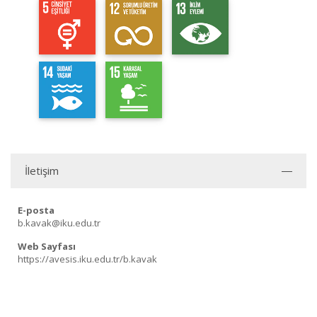
İletişim
E-posta
b.kavak@iku.edu.tr
Web Sayfası
https://avesis.iku.edu.tr/b.kavak