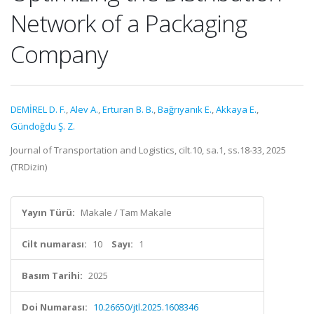
Network of a Packaging
Company
DEMİREL D. F.
,
Alev A.
,
Erturan B. B.
,
Bağrıyanık E.
,
Akkaya E.
,
Gündoğdu Ş. Z.
Journal of Transportation and Logistics, cilt.10, sa.1, ss.18-33, 2025
(TRDizin)
Yayın Türü:
Makale / Tam Makale
Cilt numarası:
10
Sayı:
1
Basım Tarihi:
2025
Doi Numarası:
10.26650/jtl.2025.1608346