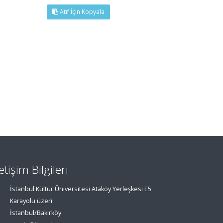
Atıf İçin Kopyala
letişim Bilgileri
İstanbul Kültür Üniversitesi Ataköy Yerleşkesi E5
Karayolu üzeri
İstanbul/Bakırköy