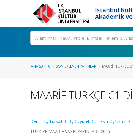
İstanbul Kült
Akademik Ver
Ara
ANA SAYFA
SON EKLENEN YAYINLAR
MAARİF TÜRKÇE C1 
MAARİF TÜRKÇE C1 DİL
Demir T.
,
Türkdil B. B.
,
Özyürek G.
,
Tekin G.
,
Üstün R.
TÜRKİYE MAARİF VAKFI YAYINLARI, 2025