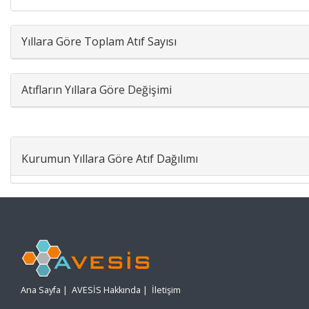
Yıllara Göre Toplam Atıf Sayısı
3000
2500
2000
1500
1000
500