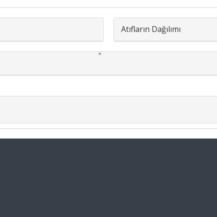
Atıfların Dağılımı
1.92%