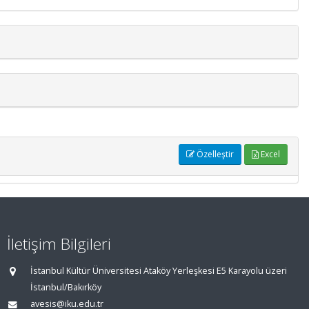
ISI Dergilerindeki Atıflar
7.49%
Ulusal Atıflar
Diğer Uluslararası Atıflar
90.6%