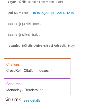
Yayın Türü:
Bildiri / Tam Metin Bildiri
Doi Numarası:
10.1016/j.sbspro.2014.01.515
Basıldığı Şehir:
Rome
Basıldığı Ülke:
İtalya
İstanbul Kültür Üniversitesi Adresli:
Hayır
Citations
CrossRef - Citation Indexes:
4
Captures
Mendeley - Readers:
55
-
see details