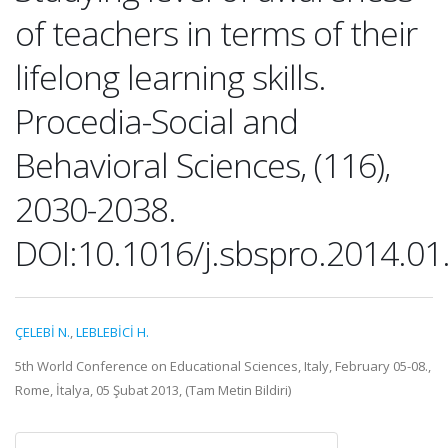
of teachers in terms of their
lifelong learning skills.
Procedia-Social and
Behavioral Sciences, (116),
2030-2038.
DOI:10.1016/j.sbspro.2014.01
ÇELEBİ N.
,
LEBLEBİCİ H.
5th World Conference on Educational Sciences, Italy, February 05-08.,
Rome, İtalya, 05 Şubat 2013, (Tam Metin Bildiri)