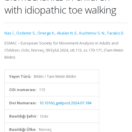
with idiopathic toe walking
Nas İ.
,
Özdemir S.
,
Önerge K.
,
Akalan N. E.
,
Kuchimov S. N.
,
Tarakcı D.
ESMAC – European Society for Movement Analysis in Adults and
Children, Oslo, Norveç, 09 Eylül 2024, cilt.113, ss.170-171, (Tam Metin
Bildiri)
Yayın Türü:
Bildiri / Tam Metin Bildiri
Cilt numarası:
113
Doi Numarası:
10.1016/j.gaitpost.2024.07.184
Basıldığı Şehir:
Oslo
Basıldığı Ülke:
Norveç