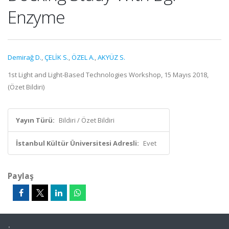
Enzyme
Demirağ D.
,
ÇELİK S.
,
ÖZEL A.
,
AKYÜZ S.
1st Light and Light-Based Technologies Workshop, 15 Mayıs 2018,
(Özet Bildiri)
Yayın Türü:
Bildiri / Özet Bildiri
İstanbul Kültür Üniversitesi Adresli:
Evet
Paylaş