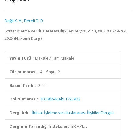
Dağlı K. A.
,
Dereli D. D.
İktisat İşletme ve Uluslararası İlişkiler Dergisi, cilt.4, sa.2, ss.249-264,
2025 (Hakemli Dergi)
Yayın Türü:
Makale / Tam Makale
Cilt numarası:
4
Sayı:
2
Basım Tarihi:
2025
Doi Numarası:
10.58654/jebi.1722902
Dergi Adı:
İktisat İşletme ve Uluslararası İlişkiler Dergisi
Derginin Tarandığı İndeksler:
ERIHPlus