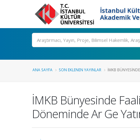
İstanbul Kült
Akademik Ver
Ara
ANA SAYFA
SON EKLENEN YAYINLAR
İMKB BÜNYESINDE 
İMKB Bünyesinde Faali
Döneminde Ar Ge Yatırı