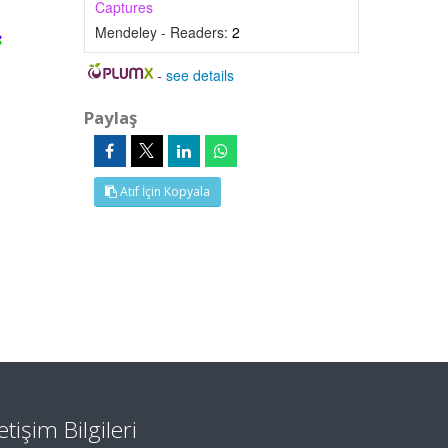
Captures
Mendeley - Readers:
2
-
see details
Paylaş
Atıf İçin Kopyala
letişim Bilgileri