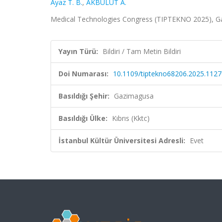
Ayaz T. B.
,
AKBULUT A.
Medical Technologies Congress (TIPTEKNO 2025), Gazi
Yayın Türü:
Bildiri / Tam Metin Bildiri
Doi Numarası:
10.1109/tiptekno68206.2025.112
Basıldığı Şehir:
Gazimagusa
Basıldığı Ülke:
Kıbrıs (Kktc)
İstanbul Kültür Üniversitesi Adresli:
Evet