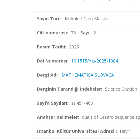
Yayın Türü:
Makale / Tam Makale
Cilt numarası:
76
Sayı:
2
Basım Tarihi:
2026
Doi Numarası:
10.1515/ms-2025-1004
Dergi Adı:
MATHEMATICA SLOVACA
Derginin Tarandığı İndeksler:
Science Citatio
Sayfa Sayıları:
ss.451-460
Anahtar Kelimeler:
duals of Cesàro sequence sp
İstanbul Kültür Üniversitesi Adresli:
Hayır