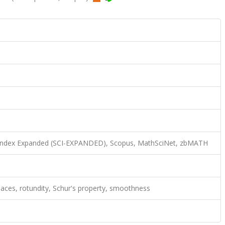
n Index Expanded (SCI-EXPANDED), Scopus, MathSciNet, zbMATH
aces, rotundity, Schur's property, smoothness