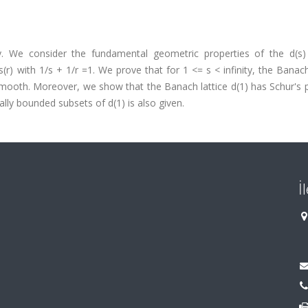
ty. We consider the fundamental geometric properties of the d(s)
r) with 1/s + 1/r =1. We prove that for 1 <= s < infinity, the Bana
smooth. Moreover, we show that the Banach lattice d(1) has Schur's 
tally bounded subsets of d(1) is also given.
İ