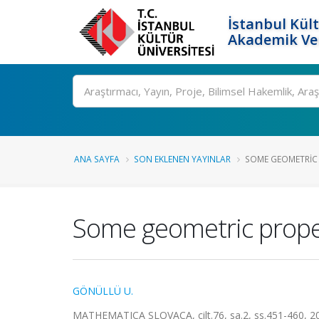
İstanbul Kült
Akademik Ver
Ara
ANA SAYFA
SON EKLENEN YAYINLAR
SOME GEOMETRIC P
Some geometric proper
GÖNÜLLÜ U.
MATHEMATICA SLOVACA, cilt.76, sa.2, ss.451-460, 2