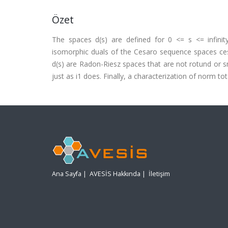
Özet
The spaces d(s) are defined for 0 <= s <= infini
isomorphic duals of the Cesaro sequence spaces ces(
d(s) are Radon-Riesz spaces that are not rotund or 
just as i1 does. Finally, a characterization of norm to
Ana Sayfa
|
AVESİS Hakkında
|
İletişim