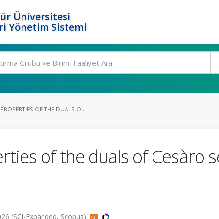
ür Üniversitesi
i Yönetim Sistemi
ROPERTIES OF THE DUALS O...
ties of the duals of Cesàro 
026 (SCI-Expanded, Scopus)