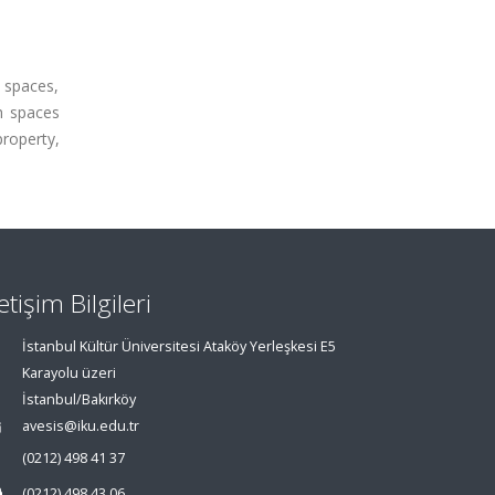
 spaces,
ch spaces
property,
letişim Bilgileri
İstanbul Kültür Üniversitesi Ataköy Yerleşkesi E5
Karayolu üzeri
İstanbul/Bakırköy
avesis@iku.edu.tr
(0212) 498 41 37
(0212) 498 43 06