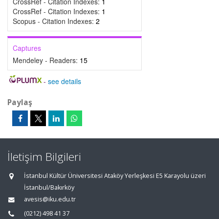
CrossRef - Citation Indexes:
1
CrossRef - Citation Indexes:
1
Scopus - Citation Indexes:
2
Captures
Mendeley - Readers:
15
-
see details
Paylaş
İletişim Bilgileri
İstanbul Kültür Üniversitesi Ataköy Yerleşkesi E5 Karayolu üzeri
İstanbul/Bakırköy
avesis@iku.edu.tr
(0212) 498 41 37