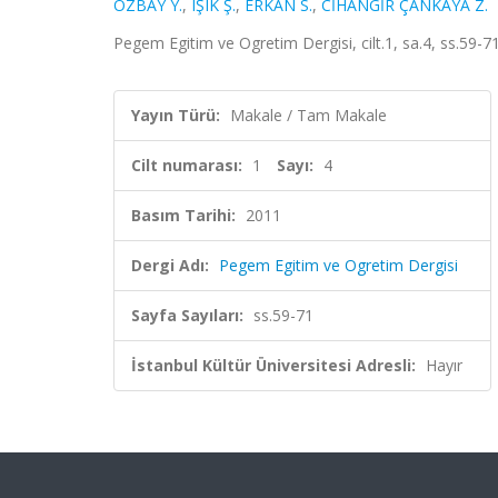
ÖZBAY Y.
,
IŞIK Ş.
,
ERKAN S.
,
CİHANGİR ÇANKAYA Z.
Pegem Egitim ve Ogretim Dergisi, cilt.1, sa.4, ss.59-7
Yayın Türü:
Makale / Tam Makale
Cilt numarası:
1
Sayı:
4
Basım Tarihi:
2011
Dergi Adı:
Pegem Egitim ve Ogretim Dergisi
Sayfa Sayıları:
ss.59-71
İstanbul Kültür Üniversitesi Adresli:
Hayır