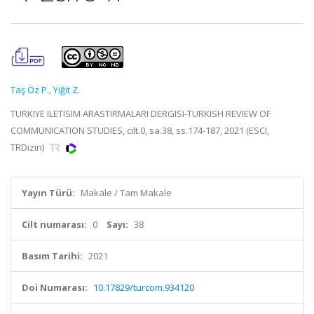
Taş Öz P.
,
Yiğit Z.
TURKIYE ILETISIM ARASTIRMALARI DERGISI-TURKISH REVIEW OF
COMMUNICATION STUDIES, cilt.0, sa.38, ss.174-187, 2021 (ESCI,
TRDizin)
Yayın Türü:
Makale / Tam Makale
Cilt numarası:
0
Sayı:
38
Basım Tarihi:
2021
Doi Numarası:
10.17829/turcom.934120