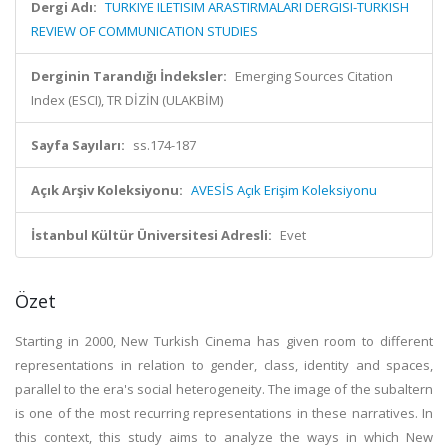
Dergi Adı:
TURKIYE ILETISIM ARASTIRMALARI DERGISI-TURKISH
REVIEW OF COMMUNICATION STUDIES
Derginin Tarandığı İndeksler:
Emerging Sources Citation
Index (ESCI), TR DİZİN (ULAKBİM)
Sayfa Sayıları:
ss.174-187
Açık Arşiv Koleksiyonu:
AVESİS Açık Erişim Koleksiyonu
İstanbul Kültür Üniversitesi Adresli:
Evet
Özet
Starting in 2000, New Turkish Cinema has given room to different
representations in relation to gender, class, identity and spaces,
parallel to the era's social heterogeneity. The image of the subaltern
is one of the most recurring representations in these narratives. In
this context, this study aims to analyze the ways in which New