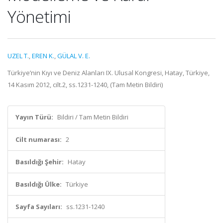
Yönetimi
UZEL T.
,
EREN K.
,
GÜLAL V. E.
Türkiye’nin Kıyı ve Deniz Alanları IX. Ulusal Kongresi, Hatay, Türkiye,
14 Kasım 2012, cilt.2, ss.1231-1240, (Tam Metin Bildiri)
Yayın Türü:
Bildiri / Tam Metin Bildiri
Cilt numarası:
2
Basıldığı Şehir:
Hatay
Basıldığı Ülke:
Türkiye
Sayfa Sayıları:
ss.1231-1240