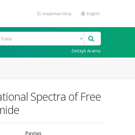
Araştırmacı Girişi
English
Detaylı Arama
tional Spectra of Free
mide
Paylaş