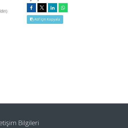
iri)
Atıf İçin Kopyala
letişim Bilgileri