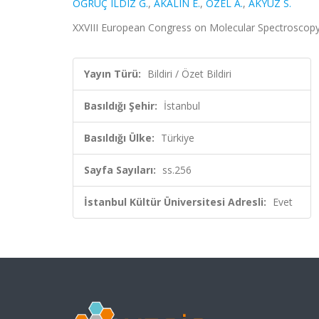
ÖĞRÜÇ ILDIZ G.
,
AKALIN E.
,
ÖZEL A.
,
AKYÜZ S.
XXVIII European Congress on Molecular Spectroscopy (E
Yayın Türü:
Bildiri / Özet Bildiri
Basıldığı Şehir:
İstanbul
Basıldığı Ülke:
Türkiye
Sayfa Sayıları:
ss.256
İstanbul Kültür Üniversitesi Adresli:
Evet