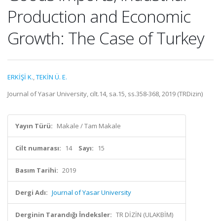
Production and Economic
Growth: The Case of Turkey
ERKİŞİ K.
,
TEKİN Ü. E.
Journal of Yasar University, cilt.14, sa.15, ss.358-368, 2019 (TRDizin)
Yayın Türü:
Makale / Tam Makale
Cilt numarası:
14
Sayı:
15
Basım Tarihi:
2019
Dergi Adı:
Journal of Yasar University
Derginin Tarandığı İndeksler:
TR DİZİN (ULAKBİM)