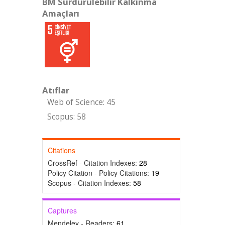
BM Sürdürülebilir Kalkınma
Amaçları
Atıflar
Web of Science: 45
Scopus: 58
Citations
CrossRef - Citation Indexes:
28
Policy Citation - Policy Citations:
19
Scopus - Citation Indexes:
58
Captures
Mendeley - Readers:
61