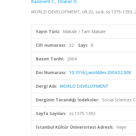
Baslevent C.
,
Onaran Ö.
WORLD DEVELOPMENT, cilt.32, sa.8, ss.1375-1393, 
Yayın Türü:
Makale / Tam Makale
Cilt numarası:
32
Sayı:
8
Basım Tarihi:
2004
Doi Numarası:
10.1016/j.worlddev.2004.02.008
Dergi Adı:
WORLD DEVELOPMENT
Derginin Tarandığı İndeksler:
Social Sciences C
Sayfa Sayıları:
ss.1375-1393
İstanbul Kültür Üniversitesi Adresli:
Hayır