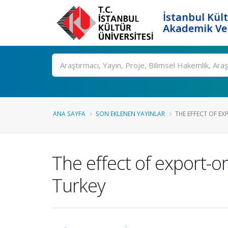
İstanbul Kült
Akademik Ver
Ara
ANA SAYFA
SON EKLENEN YAYINLAR
THE EFFECT OF EX
The effect of export-
Turkey