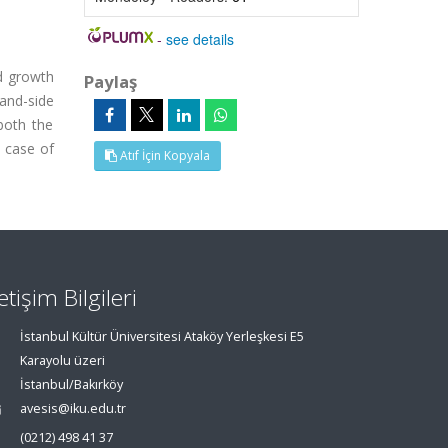
-
see details
ed growth
Paylaş
and-side
both the
 case of
Atıf İçin Kopyala
letişim Bilgileri
İstanbul Kültür Üniversitesi Ataköy Yerleşkesi E5
Karayolu üzeri
İstanbul/Bakırköy
avesis@iku.edu.tr
(0212) 498 41 37