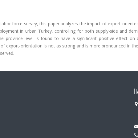
labor force survey, this paper analyzes the impact of export-orient
ployment in urban Turkey, controlling for both supply-side and dem
 province level is found to have a significant positive effect on 
f export-orientation is not as strong and is more pronounced in the
eserved.
İ