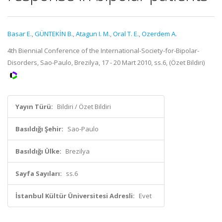
Basar E.
,
GÜNTEKİN B.
,
Atagun I. M.
,
Oral T. E.
,
Ozerdem A.
4th Biennial Conference of the International-Society-for-Bipolar-
Disorders, Sao-Paulo, Brezilya, 17 - 20 Mart 2010, ss.6, (Özet Bildiri)
Yayın Türü:
Bildiri / Özet Bildiri
Basıldığı Şehir:
Sao-Paulo
Basıldığı Ülke:
Brezilya
Sayfa Sayıları:
ss.6
İstanbul Kültür Üniversitesi Adresli:
Evet