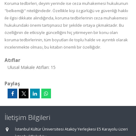
Koruma tedbirleri, deyim yerinde ise ceza muhakemesi hukukunun
"belkemiği" niteliğindedir. Özellikle kişi özgürlüğü ve güvenliği hakkı
ile ilgisi dikkate alındığında, koruma tedbirlerinin ceza muhakemesi
hukukundaki önemi tartışmasız bir şekilde ortaya çıkmaktadır. Bu
özelliğinin de etkisiyle güncelliğini hiç yitirmeyen bir konu olan
koruma tedbirlerinin, tüm boyutları ile toplu halde ve ayrıntılı olarak
incelenmekte olması, bu kitabın önemli bir özelliğidir.
Atıflar
Ulusal Makale Atıfları: 15
Paylaş
İletişim Bilgileri
İstanbul Kültür Üniversitesi Ataköy Yerleşkesi E5 Karayolu üzeri