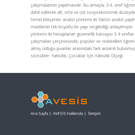
çalışmalarının yapılmasıdır. Bu amaçla; 3-6. sınıf öğrenci
dahil edilerek alt, orta ve üst sosyoekonomik düzeyde
temel bileşenler analizi yöntemi ile faktör analizi yapılm
maddenin tek boyutlu bir yapı sergilediği anlaşılmıştır. Ö
yöntemi ile hesaplanan güvenirlik katsayısı 3-4 sınıflar i
çalışmaları çerçevesinde, popüler ve reddedilen öğrenci
almış olduğu puanlar arasındaki fark anlamlı bulunmuşt
sözcükler: Yalnızlık, Çocuklar İçin Yalnızlık Ölçeği
Ana Sayfa
|
AVESİS Hakkında
|
İletişim