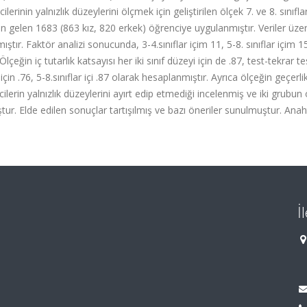
lerinin yalnızlık düzeylerini ölçmek için geliştirilen ölçek 7. ve 8. sınıfla
n gelen 1683 (863 kız, 820 erkek) öğrenciye uygulanmıştır. Veriler üze
ıştır. Faktör analizi sonucunda, 3-4.sınıflar içim 11, 5-8. sınıflar içim 1
lçeğin iç tutarlık katsayısı her iki sınıf düzeyi için de .87, test-tekrar te
çin .76, 5-8.sınıflar içi .87 olarak hesaplanmıştır. Ayrıca ölçeğin geçerli
lerin yalnızlık düzeylerini ayırt edip etmediği incelenmiş ve iki grubun
ur. Elde edilen sonuçlar tartışılmış ve bazı öneriler sunulmuştur. Anah
İ