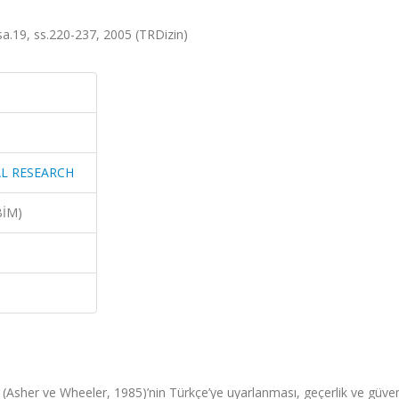
9, ss.220-237, 2005 (TRDizin)
L RESEARCH
BİM)
 (Asher ve Wheeler, 1985)’nin Türkçe’ye uyarlanması, geçerlik ve güveni