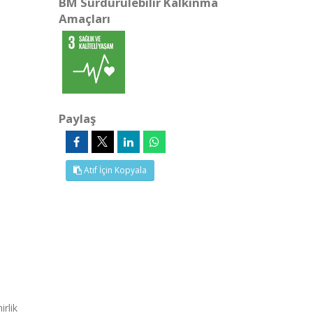
BM Sürdürülebilir Kalkınma
Amaçları
Paylaş
Atıf İçin Kopyala
rlik