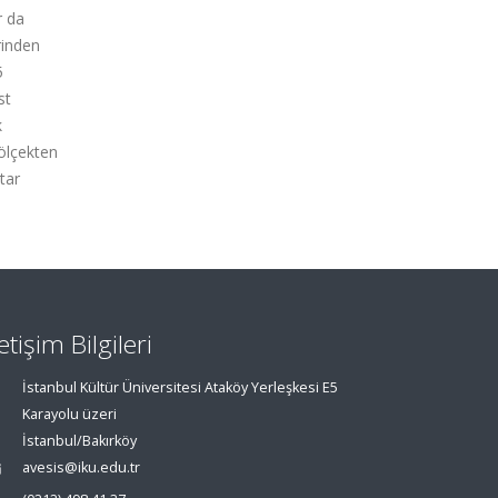
r da
rinden
5
st
k
 ölçekten
tar
letişim Bilgileri
İstanbul Kültür Üniversitesi Ataköy Yerleşkesi E5
Karayolu üzeri
İstanbul/Bakırköy
avesis@iku.edu.tr