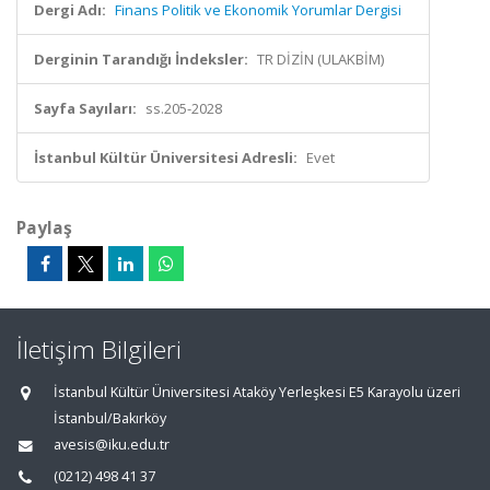
Dergi Adı:
Finans Politik ve Ekonomik Yorumlar Dergisi
Derginin Tarandığı İndeksler:
TR DİZİN (ULAKBİM)
Sayfa Sayıları:
ss.205-2028
İstanbul Kültür Üniversitesi Adresli:
Evet
Paylaş
İletişim Bilgileri
İstanbul Kültür Üniversitesi Ataköy Yerleşkesi E5 Karayolu üzeri
İstanbul/Bakırköy
avesis@iku.edu.tr
(0212) 498 41 37