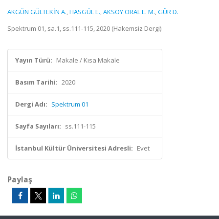
AKGÜN GÜLTEKİN A.
,
HASGÜL E.
,
AKSOY ORAL E. M.
,
GÜR D.
Spektrum 01, sa.1, ss.111-115, 2020 (Hakemsiz Dergi)
Yayın Türü:
Makale / Kısa Makale
Basım Tarihi:
2020
Dergi Adı:
Spektrum 01
Sayfa Sayıları:
ss.111-115
İstanbul Kültür Üniversitesi Adresli:
Evet
Paylaş