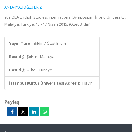
ANTAKYALIOĞLU ER Z.
9th IDEA English Studies, International Symposium, İnönü University,
Malatya, Türkiye, 15 - 17 Nisan 2015, (Özet Bildiri)
Yayın Türü:
Bildiri / Özet Bildiri
Basıldığı Şehir:
Malatya
Basıldığı Ülke:
Türkiye
İstanbul Kültür Üniversitesi Adresli:
Hayır
Paylaş