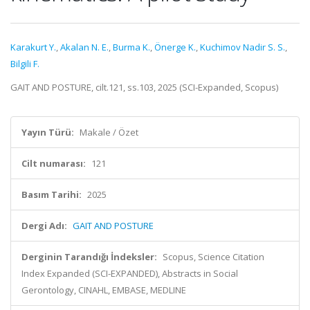
Karakurt Y.
,
Akalan N. E.
,
Burma K.
,
Önerge K.
,
Kuchimov Nadir S. S.
,
Bilgili F.
GAIT AND POSTURE, cilt.121, ss.103, 2025 (SCI-Expanded, Scopus)
Yayın Türü:
Makale / Özet
Cilt numarası:
121
Basım Tarihi:
2025
Dergi Adı:
GAIT AND POSTURE
Derginin Tarandığı İndeksler:
Scopus, Science Citation
Index Expanded (SCI-EXPANDED), Abstracts in Social
Gerontology, CINAHL, EMBASE, MEDLINE