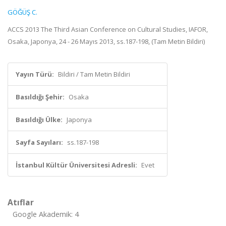
GÖĞÜŞ C.
ACCS 2013 The Third Asian Conference on Cultural Studies, IAFOR,
Osaka, Japonya, 24 - 26 Mayıs 2013, ss.187-198, (Tam Metin Bildiri)
Yayın Türü:
Bildiri / Tam Metin Bildiri
Basıldığı Şehir:
Osaka
Basıldığı Ülke:
Japonya
Sayfa Sayıları:
ss.187-198
İstanbul Kültür Üniversitesi Adresli:
Evet
Atıflar
Google Akademik: 4