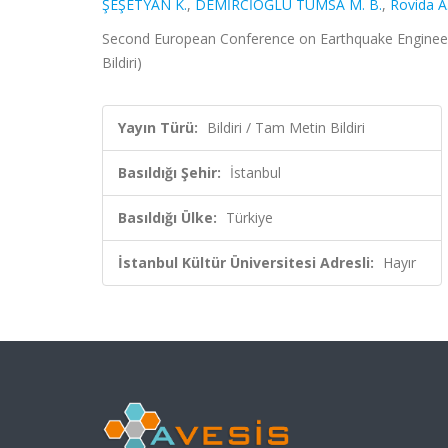
ŞEŞETYAN K.
,
DEMİRCİOĞLU TÜMSA M. B.
,
Rovida A
Second European Conference on Earthquake Engineeri
Bildiri)
Yayın Türü:
Bildiri / Tam Metin Bildiri
Basıldığı Şehir:
İstanbul
Basıldığı Ülke:
Türkiye
İstanbul Kültür Üniversitesi Adresli:
Hayır