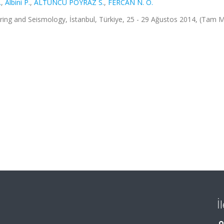
.
,
Albini P.
,
ALTUNCU POYRAZ S.
,
FERCAN N. Ö.
ng and Seismology, İstanbul, Türkiye, 25 - 29 Ağustos 2014, (Tam M
İ