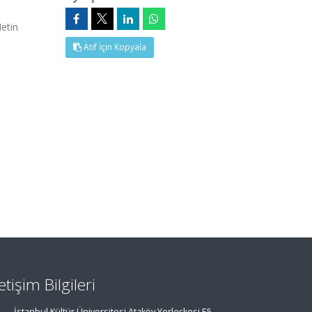
etin
Atıf İçin Kopyala
letişim Bilgileri
İstanbul Kültür Üniversitesi Ataköy Yerleşkesi E5