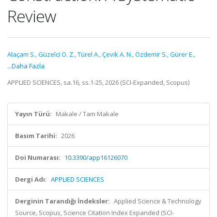
Review
Alaçam S.
,
Güzelci O. Z.
,
Türel A.
,
Çevik A. N.
,
Özdemir S.
,
Gürer E.
,
...Daha Fazla
APPLIED SCIENCES, sa.16, ss.1-25, 2026 (SCI-Expanded, Scopus)
Yayın Türü:
Makale / Tam Makale
Basım Tarihi:
2026
Doi Numarası:
10.3390/app16126070
Dergi Adı:
APPLIED SCIENCES
Derginin Tarandığı İndeksler:
Applied Science & Technology
Source, Scopus, Science Citation Index Expanded (SCI-