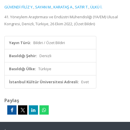
GÜVENDİ FİLİZ Y.
,
SAYAN M.
,
KARATAŞ A.
,
SATIR T.
,
ÜLKÜ İ.
41. Yöneylem Araştırması ve Endüstri Mühendisliği (YA/EM) Ulusal
Kongresi, Denizli, Türkiye, 26 Ekim 2022, (Özet Bildiri)
Yayın Türü:
Bildiri / Özet Bildiri
Basıldığı Şehir:
Denizli
Basıldığı Ülke:
Türkiye
İstanbul Kültür Üniversitesi Adresli:
Evet
Paylaş