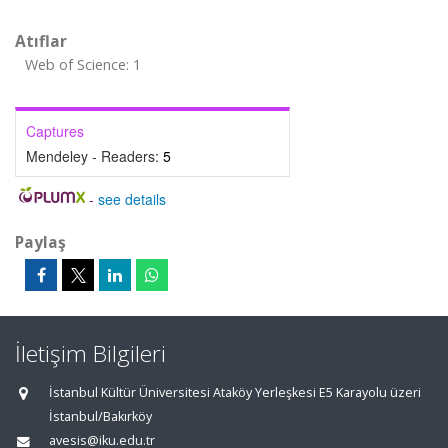
Atıflar
Web of Science: 1
Captures
Mendeley - Readers:
5
-
see details
Paylaş
İletişim Bilgileri
İstanbul Kültür Üniversitesi Ataköy Yerleşkesi E5 Karayolu üzeri
İstanbul/Bakırköy
avesis@iku.edu.tr