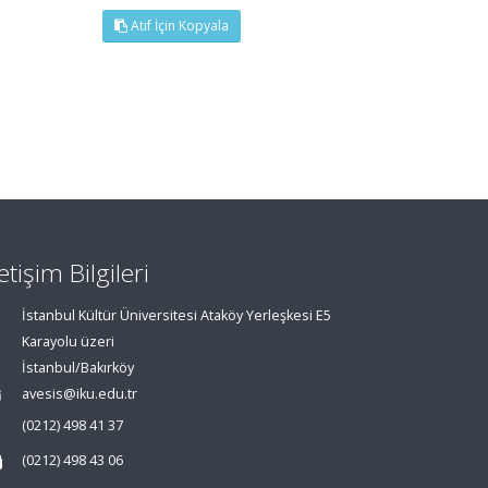
Atıf İçin Kopyala
letişim Bilgileri
İstanbul Kültür Üniversitesi Ataköy Yerleşkesi E5
Karayolu üzeri
İstanbul/Bakırköy
avesis@iku.edu.tr
(0212) 498 41 37
(0212) 498 43 06