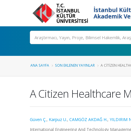
İstanbul Kült
Akademik Ver
Ara
ANA SAYFA
SON EKLENEN YAYINLAR
A CITIZEN HEALTH
A Citizen Healthcare M
Güven Ç.
,
Karpuz U.
,
CAMGÖZ AKDAĞ H.
,
YILDIRIM N
International Engineering And Technology Management