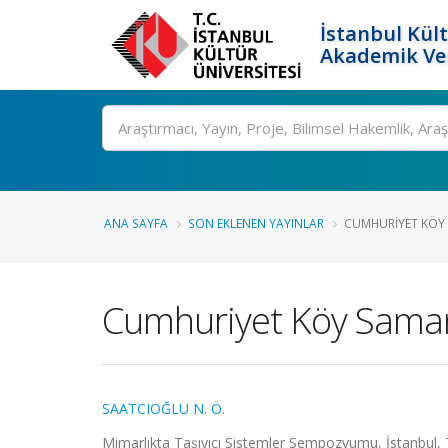
İstanbul Kült
Akademik Ver
Ara
ANA SAYFA
SON EKLENEN YAYINLAR
CUMHURIYET KÖY SA
Cumhuriyet Köy Saman 
SAATCIOĞLU N. Ö.
Mimarlıkta Taşıyıcı Sistemler Sempozyumu, İstanbul, 