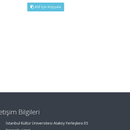
Atıf İçin Kopyala
letişim Bilgileri
İstanbul Kültür Üniversitesi Ataköy Yerleşkesi E5