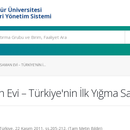
ür Üniversitesi
i Yönetim Sistemi
MAN EVI – TÜRKIYE'NIN İ...
Evi – Türkiye'nin İlk Yığma S
Türkiye, 22 Kasım 2011, ss.205-212, (Tam Metin Bildiri)