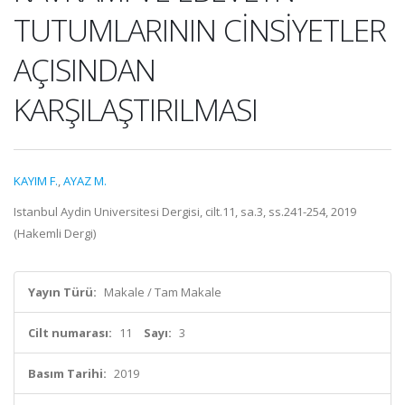
TUTUMLARININ CİNSİYETLER
AÇISINDAN
KARŞILAŞTIRILMASI
KAYIM F.
,
AYAZ M.
Istanbul Aydin Universitesi Dergisi, cilt.11, sa.3, ss.241-254, 2019
(Hakemli Dergi)
Yayın Türü:
Makale / Tam Makale
Cilt numarası:
11
Sayı:
3
Basım Tarihi:
2019