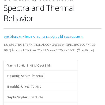
Spectra and Thermal
Behavior
Syeitkhajy A.
,
Yılmaz A.
,
Sarıer N.
,
Öğrüç Ildız G.
,
Fausto R.
IKU-SPECTRA INTERNATIONAL CONGRESS on SPECTROSCOPY (ICS
2026), İstanbul, Türkiye, 21 - 22 Mayıs 2026, ss.33-34, (Özet Bildiri)
Yayın Türü:
Bildiri / Özet Bildiri
Basıldığı Şehir:
İstanbul
Basıldığı Ülke:
Türkiye
Sayfa Sayıları:
ss.33-34