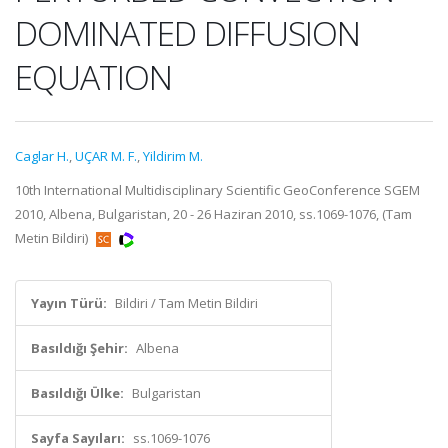
DOMINATED DIFFUSION
EQUATION
Caglar H.
,
UÇAR M. F.
,
Yildirim M.
10th International Multidisciplinary Scientific GeoConference SGEM
2010, Albena, Bulgaristan, 20 - 26 Haziran 2010, ss.1069-1076, (Tam
Metin Bildiri)
Yayın Türü:
Bildiri / Tam Metin Bildiri
Basıldığı Şehir:
Albena
Basıldığı Ülke:
Bulgaristan
Sayfa Sayıları:
ss.1069-1076