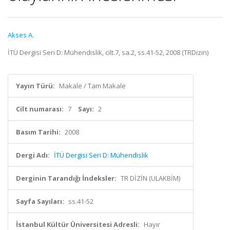
Akses A.
İTÜ Dergisi Seri D: Mühendislik, cilt.7, sa.2, ss.41-52, 2008 (TRDizin)
Yayın Türü:
Makale / Tam Makale
Cilt numarası:
7
Sayı:
2
Basım Tarihi:
2008
Dergi Adı:
İTÜ Dergisi Seri D: Mühendislik
Derginin Tarandığı İndeksler:
TR DİZİN (ULAKBİM)
Sayfa Sayıları:
ss.41-52
İstanbul Kültür Üniversitesi Adresli:
Hayır