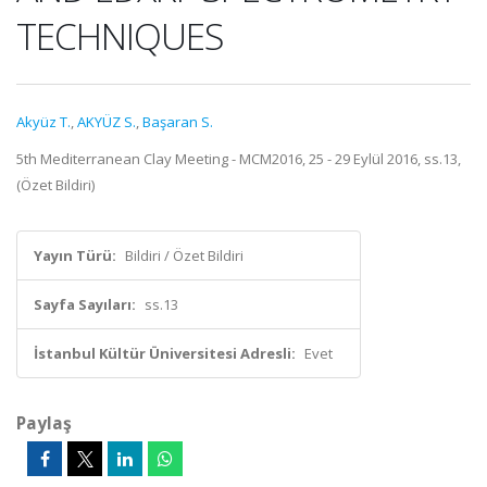
TECHNIQUES
Akyüz T.
,
AKYÜZ S.
,
Başaran S.
5th Mediterranean Clay Meeting - MCM2016, 25 - 29 Eylül 2016, ss.13,
(Özet Bildiri)
Yayın Türü:
Bildiri / Özet Bildiri
Sayfa Sayıları:
ss.13
İstanbul Kültür Üniversitesi Adresli:
Evet
Paylaş