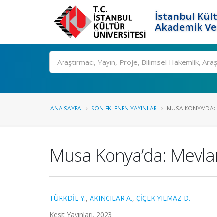
İstanbul Kült
Akademik Ver
Ara
ANA SAYFA
SON EKLENEN YAYINLAR
MUSA KONYA’DA: 
Musa Konya’da: Mevlana
TÜRKDİL Y.
,
AKINCILAR A.
,
ÇİÇEK YILMAZ D.
Kesit Yayınları, 2023