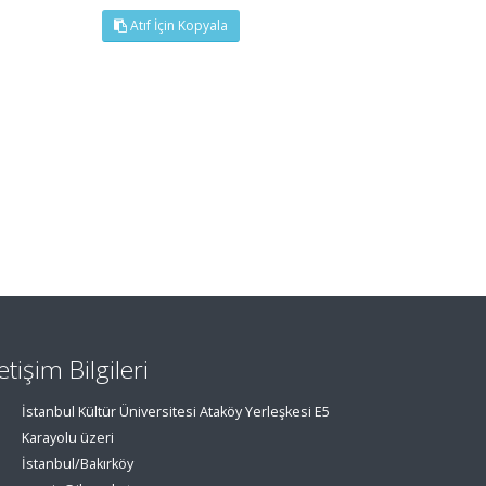
Atıf İçin Kopyala
letişim Bilgileri
İstanbul Kültür Üniversitesi Ataköy Yerleşkesi E5
Karayolu üzeri
İstanbul/Bakırköy