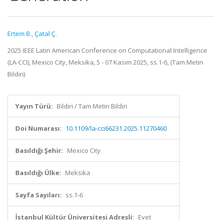
Ertem B.
,
Çatal Ç.
2025 IEEE Latin American Conference on Computational Intelligence
(LA-CCI), Mexico City, Meksika, 5 - 07 Kasım 2025, ss.1-6, (Tam Metin
Bildiri)
Yayın Türü:
Bildiri / Tam Metin Bildiri
Doi Numarası:
10.1109/la-cci66231.2025.11270460
Basıldığı Şehir:
Mexico City
Basıldığı Ülke:
Meksika
Sayfa Sayıları:
ss.1-6
İstanbul Kültür Üniversitesi Adresli:
Evet