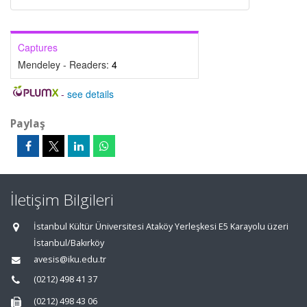
Captures
Mendeley - Readers:
4
-
see details
Paylaş
İletişim Bilgileri
İstanbul Kültür Üniversitesi Ataköy Yerleşkesi E5 Karayolu üzeri
İstanbul/Bakırköy
avesis@iku.edu.tr
(0212) 498 41 37
(0212) 498 43 06