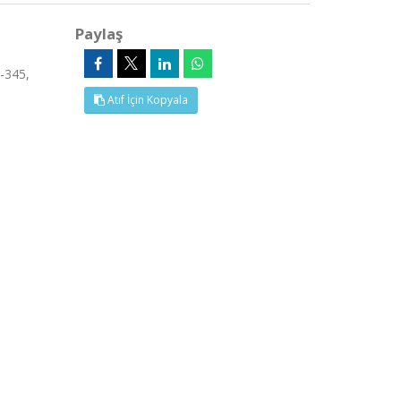
Paylaş
-345,
Atıf İçin Kopyala