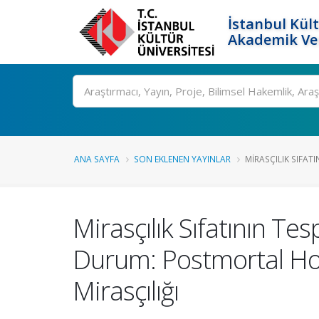
İstanbul Kült
Akademik Ver
Ara
ANA SAYFA
SON EKLENEN YAYINLAR
MIRASÇILIK SIFATI
Mirasçılık Sıfatının Tes
Durum: Postmortal H
Mirasçılığı