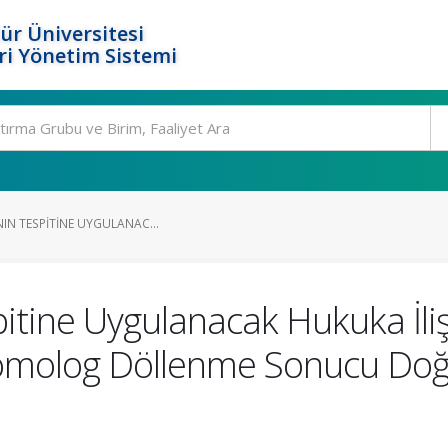
ür Üniversitesi
i Yönetim Sistemi
NIN TESPITINE UYGULANAC...
pitine Uygulanacak Hukuka İlişk
omolog Döllenme Sonucu Doğ