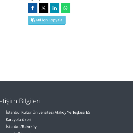
Atıf İçin Kopyala
letişim Bilgileri
İstanbul Kültür Üniversitesi Ataköy Yerleşkesi E5
Karayolu üzeri
İstanbul/Bakırköy