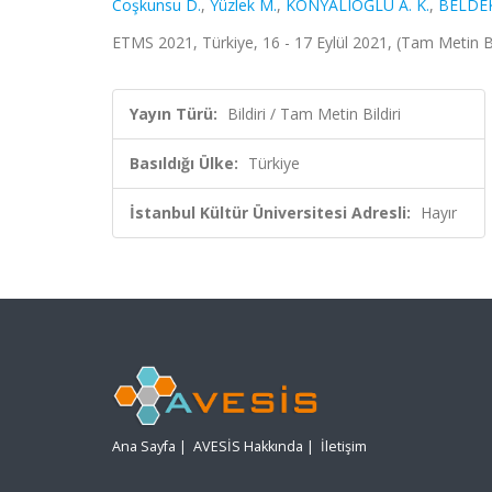
Coşkunsu D.
,
Yüzlek M.
,
KONYALIOĞLU A. K.
,
BELDEK
ETMS 2021, Türkiye, 16 - 17 Eylül 2021, (Tam Metin Bil
Yayın Türü:
Bildiri / Tam Metin Bildiri
Basıldığı Ülke:
Türkiye
İstanbul Kültür Üniversitesi Adresli:
Hayır
Ana Sayfa
|
AVESİS Hakkında
|
İletişim