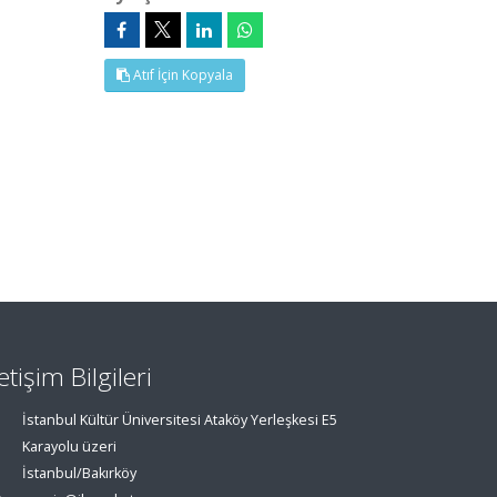
Atıf İçin Kopyala
letişim Bilgileri
İstanbul Kültür Üniversitesi Ataköy Yerleşkesi E5
Karayolu üzeri
İstanbul/Bakırköy