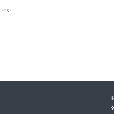
 Dergi)
İ