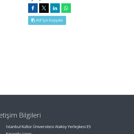
Atıf İçin Kopyala
letişim Bilgileri
İstanbul Kültür Üniversitesi Ataköy Yerleşkesi E5
Karayolu üzeri