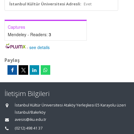
İstanbul Kültür Üniversitesi Adresli:
Evet
Captures
Mendeley - Readers:
3
-
see details
Paylaş
İletişim Bilgileri
İstanbul Kültür Üniversitesi Ataköy Yerleşkesi E5 Karayolu üzeri
İstanbul/Bakırköy
avesis@iku.edu.tr
(0212) 498 41 37