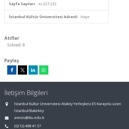
Sayfa Sayıları:
ss.227-232
İstanbul Kültür Üniversitesi Adresli:
Hayır
Atıflar
Sobiad: 8
Paylaş
İletişim Bilgileri
İstanbul Kültür Üniversitesi Ataköy Yerleşkesi E5 Karayolu üzeri
İstanbul/Bakırköy
avesis@iku.edu.tr
(0212) 498 41 37