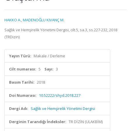
HAKKO A.
,
MADENOĞLU KIVANÇ M.
Sağlık ve Hemşirelik Yönetimi Dergisi, cilt.5, sa.3, ss.227-232, 2018
(TRDizin)
Yayın Türü:
Makale / Derleme
Cilt numarası:
5
Sayı:
3
Basım Tarihi:
2018
Doi Numarası:
10.52222/shyd.2018.227
Dergi Adı:
Sağlık ve Hemşirelik Yönetimi Dergisi
Derginin Tarandığı İndeksler:
TR DİZİN (ULAKBİM)