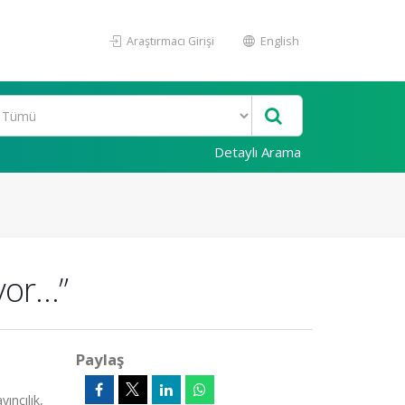
Araştırmacı Girişi
English
Detaylı Arama
yor…”
Paylaş
ıncılık,