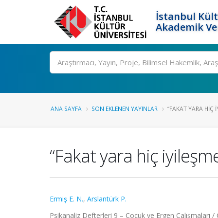
İstanbul Kült
Akademik Ver
Ara
ANA SAYFA
SON EKLENEN YAYINLAR
“FAKAT YARA HIÇ 
“Fakat yara hiç iyile
Ermiş E. N.
,
Arslantürk P.
Psikanaliz Defterleri 9 – Çocuk ve Ergen Çalışmaları / 